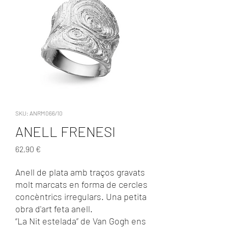
SKU: ANRM066/10
ANELL FRENESI
Precio
62,90 €
Anell de plata amb traços gravats
molt marcats en forma de cercles
concèntrics irregulars. Una petita
obra d'art feta anell.
“La Nit estelada” de Van Gogh ens