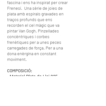
fascina i ens ha inspirat per crear
Frenesí. Una sèrie de joies de
plata amb espirals gravades en
traços profunds que ens
recorden el cel màgic que va
pintar Van Gogh. Pinzellades
concèntriques i corbes
frenètiques per a unes peces
carregades de força. Per a una
dona enèrgina en constant
moviment.
COMPOSICIÓ:
- Material Plata de Llei 925
- Acabat Mate amb bany de Rodi
- Mesures Ample màx. 2,3cm.