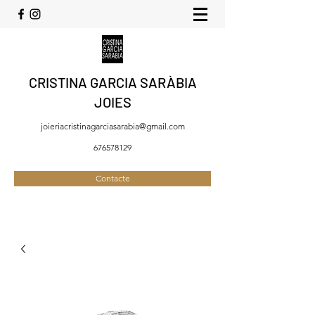
CRISTINA GARCIA SARÀBIA
JOIES
joieriacristinagarciasarabia@gmail.com
676578129
Contacte