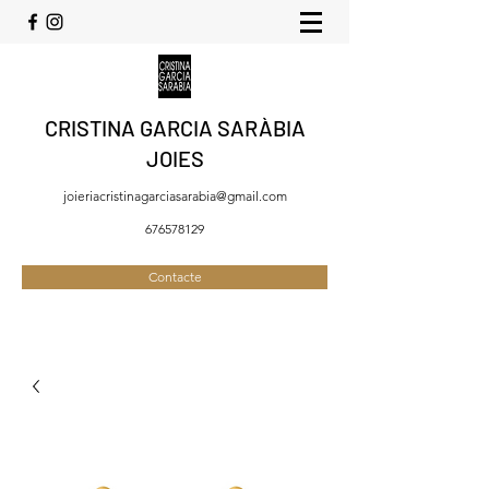
CRISTINA GARCIA SARÀBIA
JOIES
joieriacristinagarciasarabia@gmail.com
676578129
Contacte