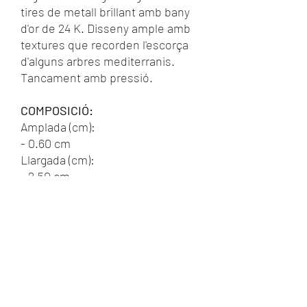
tires de metall brillant amb bany
d'or de 24 K. Disseny ample amb
textures que recorden l'escorça
d'alguns arbres mediterranis.
Tancament amb pressió.
COMPOSICIÓ:
Amplada (cm):
- 0.60 cm
Llargada (cm):
- 2.50 cm
Material:
- Llautó cm
CRISTINA GARCIA SARÀBIA JOIES