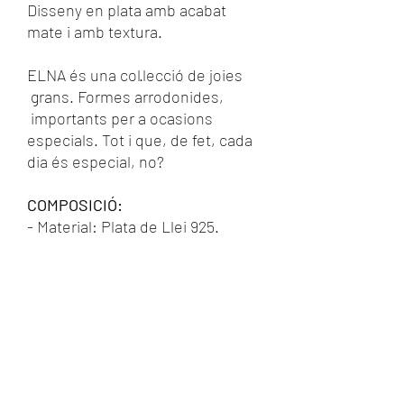
Disseny en plata amb acabat
mate i amb textura.
ELNA és una col·lecció de joies
grans. Formes arrodonides,
importants per a ocasions
especials. Tot i que, de fet, cada
dia és especial, no?
COMPOSICIÓ:
- Material: Plata de Llei 925.
- Acabat: Mate amb bany de rodi.
- Tancament: Omega
- Mides: 2,5 x 2,5cm. aprox.