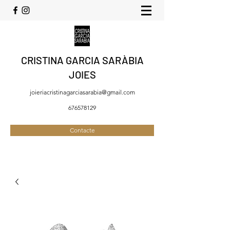
CRISTINA GARCIA SARÀBIA
JOIES
joieriacristinagarciasarabia@gmail.com
676578129
Contacte