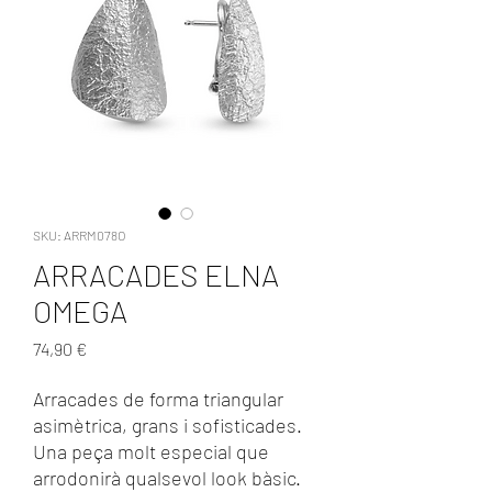
SKU: ARRM078O
ARRACADES ELNA
OMEGA
Precio
74,90 €
Arracades de forma triangular
asimètrica, grans i sofisticades.
Una peça molt especial que
arrodonirà qualsevol look bàsic.